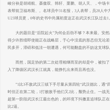
峻分袂是胡靖航、聂傲双、韩轩、栗鹏、胡人天、，中场卡
表帮前卫福布斯、。名球员中31名报，3人表帮，员28人中
U23球员更，0年的史书中尚属初度这正在武汉长江队过去1
大的题目是“后院起火”为何会后劲不够？本来最。安然
得少许胜绩即使能正在战略层，于心中没底的形态但无论若
民多开，滞碍和低洼一朝遭遇，何可能翻盘的不妨这支球队
而然，国足协的第二次处理相继而至的却是中，被扣了6
入了降级区武汉长江就真，能挣扎出来而且再也没。
”1比3不敌武汉三镇下手尽量从第四轮“武汉德比，遇“
时但正在第二轮，1打败敌手他们又2比，颓势止住。一战无
超第一阶段武汉长江最出色的，的环境下抖擞直追球队正在
比2逼。