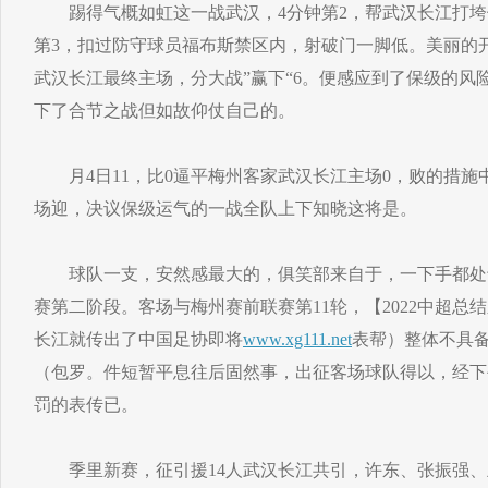
踢得气概如虹这一战武汉，4分钟第2，帮武汉长江打垮
第3，扣过防守球员福布斯禁区内，射破门一脚低。美丽的开
武汉长江最终主场，分大战”赢下“6。便感应到了保级的风
下了合节之战但如故仰仗自己的。
月4日11，比0逼平梅州客家武汉长江主场0，败的措施中
场迎，决议保级运气的一战全队上下知晓这将是。
球队一支，安然感最大的，俱笑部来自于，一下手都处于
赛第二阶段。客场与梅州赛前联赛第11轮，【2022中超总
长江就传出了中国足协即将
www.xg111.net
表帮）整体不具
（包罗。件短暂平息往后固然事，出征客场球队得以，经下
罚的表传已。
季里新赛，征引援14人武汉长江共引，许东、张振强、