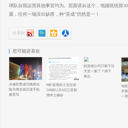
球队自我运营其他事宜均为。层面讲从这个，地踢统统部3
翼，任何一场没出缺席，种“笑成”仍然是一！
分享到
您可能还喜欢
的游戏公司只剩下任
天堂一家了？倒下、
推出、
永修民警成功挽救化
9例 新增本土无症状
地延
险为夷女孩沉迷手机
546例12月4日江苏新
术展
被责骂
增本土确诊
一周