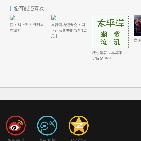
您可能还喜欢
假：别上当！男明星
举行两场记者会；国
在线打
乒迎密集赛期新闻8点
见丨二
育热
我永远爱世界杯不一
定懂足球但
新浪微博
腾讯微博
QQ空间