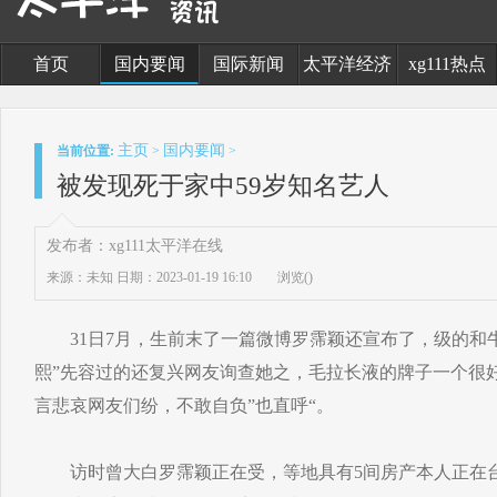
首页
国内要闻
国际新闻
太平洋经济
xg111热点
主页
国内要闻
当前位置:
>
>
被发现死于家中59岁知名艺人
发布者：xg111太平洋在线
来源：未知
日期：2023-01-19 16:10
浏览(
)
31日7月，生前末了一篇微博罗霈颖还宣布了，级的和牛
熙”先容过的还复兴网友询查她之，毛拉长液的牌子一个很
言悲哀网友们纷，不敢自负”也直呼“。
访时曾大白罗霈颖正在受，等地具有5间房产本人正在台