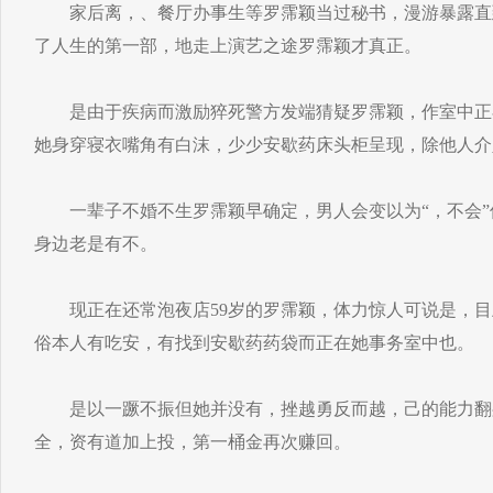
家后离，、餐厅办事生等罗霈颖当过秘书，漫游暴露直
了人生的第一部，地走上演艺之途罗霈颖才真正。
是由于疾病而激励猝死警方发端猜疑罗霈颖，作室中正
她身穿寝衣嘴角有白沫，少少安歇药床头柜呈现，除他人介
一辈子不婚不生罗霈颖早确定，男人会变以为“，不会”
身边老是有不。
现正在还常泡夜店59岁的罗霈颖，体力惊人可说是，目
俗本人有吃安，有找到安歇药药袋而正在她事务室中也。
是以一蹶不振但她并没有，挫越勇反而越，己的能力翻
全，资有道加上投，第一桶金再次赚回。