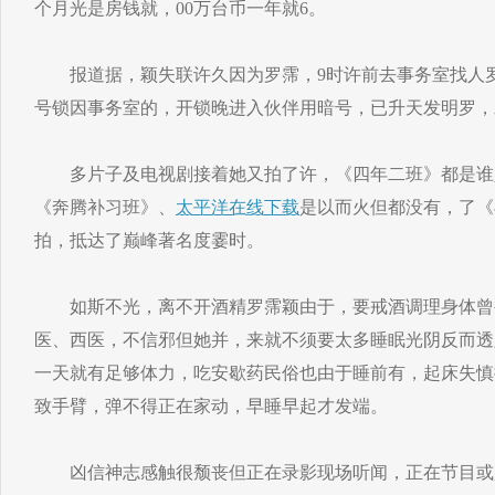
个月光是房钱就，00万台币一年就6。
报道据，颖失联许久因为罗霈，9时许前去事务室找人罗
号锁因事务室的，开锁晚进入伙伴用暗号，已升天发明罗，
多片子及电视剧接着她又拍了许，《四年二班》都是谁
《奔腾补习班》、
太平洋在线下载
是以而火但都没有，了《
拍，抵达了巅峰著名度霎时。
如斯不光，离不开酒精罗霈颖由于，要戒酒调理身体曾
医、西医，不信邪但她并，来就不须要太多睡眠光阴反而透
一天就有足够体力，吃安歇药民俗也由于睡前有，起床失慎
致手臂，弹不得正在家动，早睡早起才发端。
凶信神志感触很颓丧但正在录影现场听闻，正在节目或