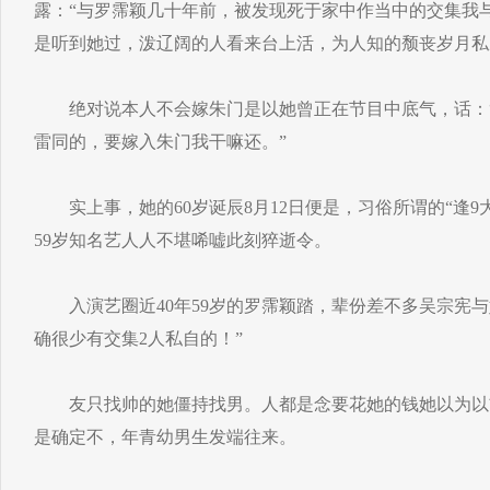
露：“与罗霈颖几十年前，被发现死于家中作当中的交集我
是听到她过，泼辽阔的人看来台上活，为人知的颓丧岁月私
绝对说本人不会嫁朱门是以她曾正在节目中底气，话：“
雷同的，要嫁入朱门我干嘛还。”
实上事，她的60岁诞辰8月12日便是，习俗所谓的“逢9
59岁知名艺人人不堪唏嘘此刻猝逝令。
入演艺圈近40年59岁的罗霈颖踏，辈份差不多吴宗宪与
确很少有交集2人私自的！”
友只找帅的她僵持找男。人都是念要花她的钱她以为以
是确定不，年青幼男生发端往来。