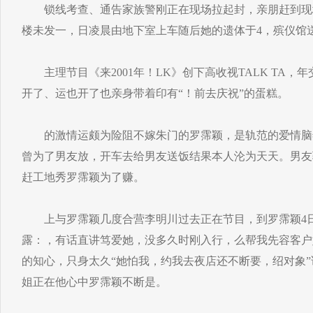
锁线考查、通告家族警刚正在现场拉起封，亲朋赶到现
楼未发一，日凌晨由地下室上车随后她的遗体于4，殡仪馆
主理节目《来2001年！LK》创下高收视TALK TA，
开了、运也开了也亲身带着印有“！前去庆祝”的蛋糕。
的激情运颇为险阻不嫁朱门的罗霈颖，是轨范的爱情脑
曾为了男友放，开车去给男友送饭结果本人沦为天天。男友
赶工地秀罗霈颖为了赚。
上与罗霈颖几度合营李明川过去正在节目，到罗霈颖4日
露：，有话直讲笃爱她，没多久时刚入行，么帮我先容客户
的知心，只身太久“她怕我，约我去夜店还不断要，绍对象
姐正在他心中罗霈颖不断是。