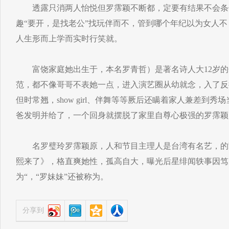
透露只消两人怡悦但罗霈颖不断都，定要有结果不会条
趣“要开，是找老公”找玩伴而不，管到哪个年纪以为女人
人生形而上学而实时行笑就。
富饶家庭她出生于，本名罗青哲）是著名诗人大12岁的
范，都不像哥哥不表她一点，进入演艺圈从幼就念，入了反
但时常翘，show girl、伴舞等等厥后还瞒着家人兼差到
爸发明并给了，一个回身就摆脱了家里自尊心极强的罗霈颖
名罗璧玲罗霈颖原，人和节目主理人是台湾有名艺，的
熙来了》，格直爽她性，孤高自大，曝光后星绯闻轶事因笃
为“，“罗妹妹”还被称为。
分享到